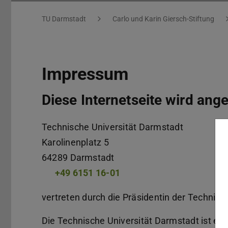
Impressum
Sie befinden sich hier:
TU Darmstadt
Carlo und Karin Giersch-Stiftung
Impressum
Diese Internetseite wird ang
Technische Universität Darmstadt
Karolinenplatz 5
64289
Darmstadt
+49 6151 16-01
vertreten durch die Präsidentin der Technisch
Die Technische Universität Darmstadt ist ein