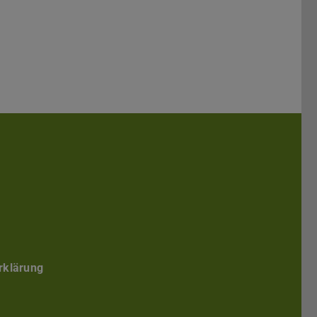
Darmstadt
r TU Darmstadt
Seite der TU Darmstadt
Tube-Kanal der TU Darmstadt
rklärung