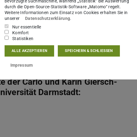
bevorzugte Suchmaschine, während „Statistik“ die Auswertung
Nr. 1 HHG (Hessisches Hochschulgesetz vom 14.
durch die Open-Source-Statistik-Software „Matomo“ regelt.
Weitere Informationen zum Einsatz von Cookies erhalten Sie in
-Kraft-Treten des TU Darmstadt-Gesetzes (Gesetz
unserer
Datenschutzerklärung
.
Technischen Universität Darmstadt vom 05.
Nur essentielle
g vom 14. Dezember 2009, GVBl. I S. 699) ist sie
Komfort
Statistiken
ALLE AKZEPTIEREN
SPEICHERN & SCHLIESSEN
Darmstadt
Impressum
te der Carlo und Karin Giersch-
niversität Darmstadt: