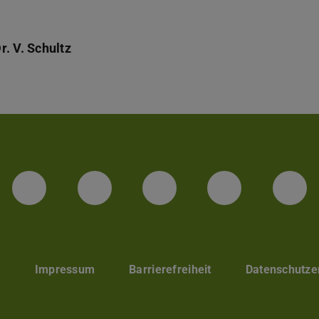
. V. Schultz
LinkedIn-Seite der TU Darmstadt
Instagram-Kanal der TU 
Bluesky-Kanal de
Facebook-
You
p
Impressum
Barrierefreiheit
Datenschutze